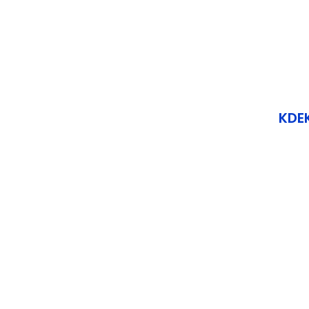
Nástroje Pro Zpětnou Vazbu
KDEK