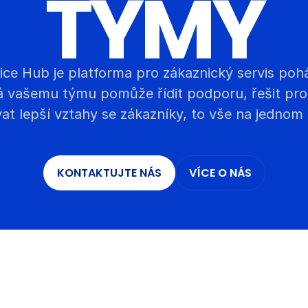
TÝMY
ce Hub je platforma pro zákaznický servis poh
rá vašemu týmu pomůže řídit podporu, řešit prob
at lepší vztahy se zákazníky, to vše na jednom 
KONTAKTUJTE NÁS
VÍCE O NÁS
KONTAKTUJTE NÁS
VÍCE O NÁS