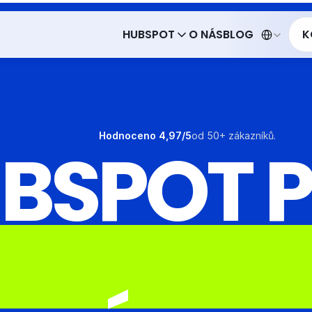
Select Langua
HUBSPOT
O NÁS
BLOG
K
HUBSPOT
O NÁS
BLOG
K
Hodnoceno 4,97/5
od 50+ zákazníků.
BSPOT 
S
E
R
V
I
S
N