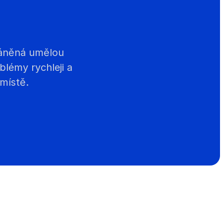
áněná umělou 
lémy rychleji a 
místě.