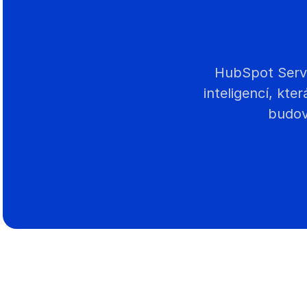
HubSpot Servi
inteligencí, kte
budov